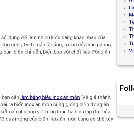
Gi
L
Mẫ
T
T
Th
ể sử dụng để làm nhiều kiểu bảng khác nhau của
Tư
ệu cho công ty để gắn ở cổng, trước cửa văn phòng.
V
ban, biển chỉ dẫn, biển báo với chất liệu đồng ăn
Fol
i bạn cần
làm bảng hiệu inox ăn mòn
. Về giá thành,
goài ra biển inox ăn mòn cũng giống biển đồng ăn
kết cấu phù hợp với từng loại địa hình lắp đặt của
 Độ dày mỏng của biển inox ăn mòn cũng có thể tùy