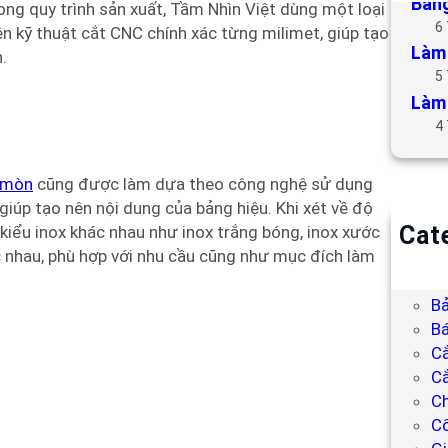
Bảng
trong quy trình sản xuất, Tầm Nhìn Việt dùng một loại
6
n kỹ thuật cắt CNC chính xác từng milimet, giúp tạo
Làm 
.
5
Làm 
4
n mòn
cũng được làm dựa theo công nghệ sử dụng
iúp tạo nên nội dung của bảng hiệu. Khi xét về độ
Cat
iểu inox khác nhau như inox trắng bóng, inox xước
 nhau, phù hợp với nhu cầu cũng như mục đích làm
B
Bả
Bả
Bá
C
Cắ
Ch
C