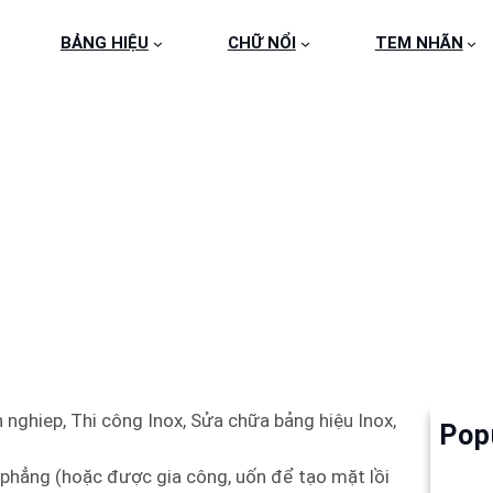
BẢNG HIỆU
CHỮ NỔI
TEM NHÃN
G HIỆU INOX 061 – 0
 nghiep, Thi công Inox, Sửa chữa bảng hiệu Inox,
Pop
Làm 
6
phẳng (hoặc được gia công, uốn để tạo mặt lồi