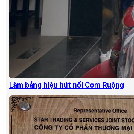
Làm bảng hiệu hút nổi Cơm Ruộng