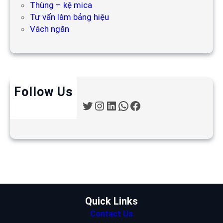
Thùng – kệ mica
Tư vấn làm bảng hiệu
Vách ngăn
Follow Us
T
I
L
W
F
w
n
i
h
a
i
s
n
a
c
t
t
k
t
e
t
a
e
s
b
e
g
d
A
o
r
r
I
p
o
a
n
p
k
m
Quick Links
Contact Us