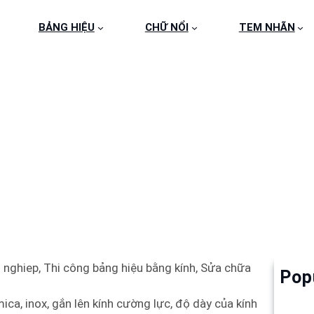
BẢNG HIỆU
CHỮ NỔI
TEM NHÃN
G HIỆU KÍNH 031 – 0
 nghiep, Thi công bảng hiệu bằng kính, Sửa chữa
Pop
Làm 
6
ica, inox, gắn lên kính cường lực, độ dày của kính