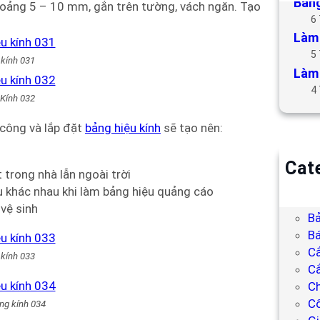
Bảng
hoảng 5 – 10 mm, gắn trên tường, vách ngăn. Tạo
6
Làm 
5
kính 031
Làm 
4
Kính 032
 công và lắp đặt
bảng hiệu kính
sẽ tạo nên:
Cat
 trong nhà lẫn ngoài trời
B
ệu khác nhau khi làm bảng hiệu quảng cáo
Bả
 vệ sinh
Bả
Bá
C
kính 033
Cắ
Ch
C
ng kính 034