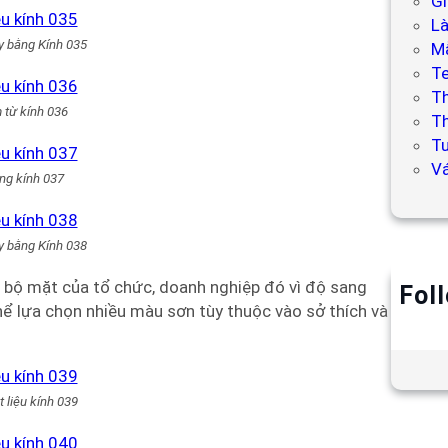
Gi
L
y bằng Kính 035
Mẫ
T
T
 từ kính 036
Th
Tư
V
ng kính 037
y bằng Kính 038
n bộ mặt của tổ chức, doanh nghiệp đó vì độ sang
Fol
hể lựa chọn nhiều màu sơn tùy thuộc vào sở thích và
 liệu kính 039