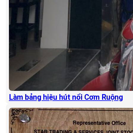
Làm bảng hiệu hút nổi Cơm Ruộng