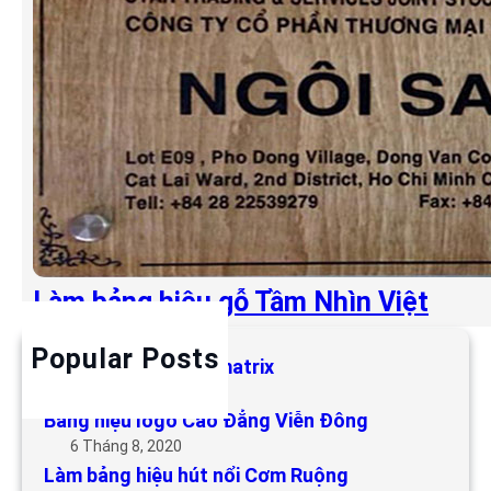
Làm bảng hiệu gỗ Tầm Nhìn Việt
Popular Posts
Làm bảng hiệu LED matrix
6 Tháng 5, 2019
Bảng hiệu logo Cao Đẳng Viễn Đông
6 Tháng 8, 2020
Làm bảng hiệu hút nổi Cơm Ruộng