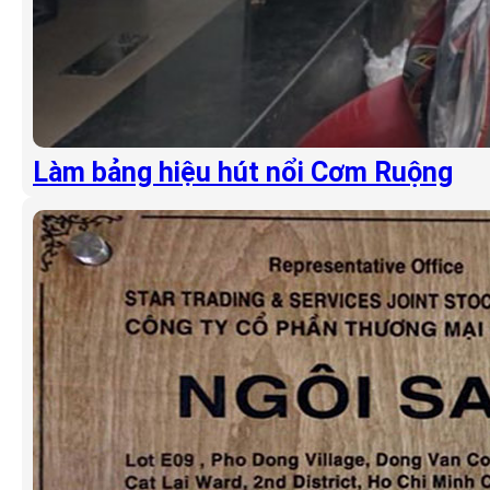
Làm bảng hiệu hút nổi Cơm Ruộng