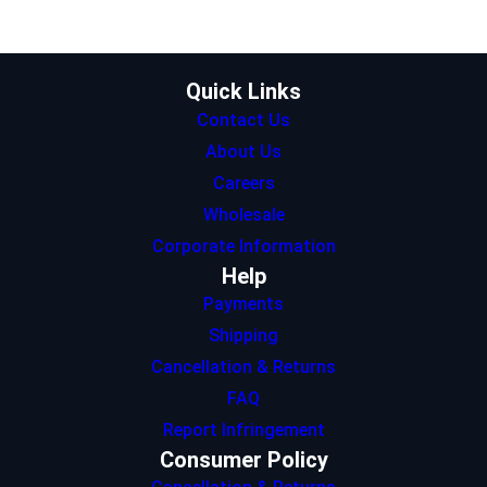
e
g
d
A
o
r
r
I
p
o
a
n
p
k
m
Quick Links
Contact Us
About Us
Careers
Wholesale
Corporate Information
Help
Payments
Shipping
Cancellation & Returns
FAQ
Report Infringement
Consumer Policy