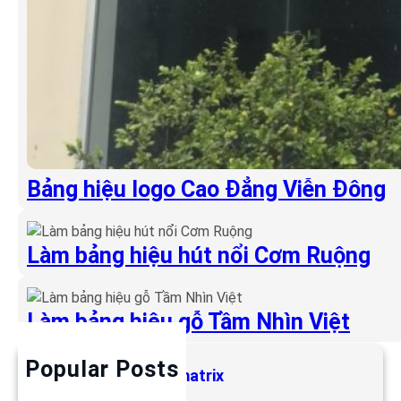
Bảng hiệu logo Cao Đẳng Viễn Đông
Làm bảng hiệu hút nổi Cơm Ruộng
Làm bảng hiệu gỗ Tầm Nhìn Việt
Popular Posts
Làm bảng hiệu LED matrix
6 Tháng 5, 2019