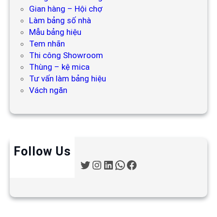
Gian hàng – Hội chợ
Làm bảng số nhà
Mẫu bảng hiệu
Tem nhãn
Thi công Showroom
Thùng – kệ mica
Tư vấn làm bảng hiệu
Vách ngăn
Follow Us
T
I
L
W
F
w
n
i
h
a
i
s
n
a
c
t
t
k
t
e
t
a
e
s
b