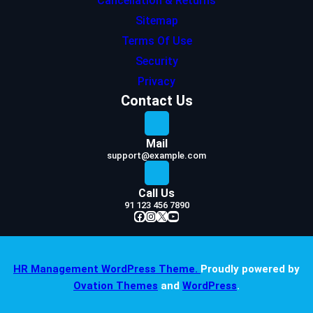
Cancellation & Returns
Sitemap
Terms Of Use
Security
Privacy
Contact Us
Mail
support@example.com
Call Us
91 123 456 7890
Facebook
Instagram
X
YouTube
HR Management WordPress Theme.
Proudly powered by
Ovation Themes
and
WordPress
.