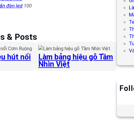
Gi
ắn đèn led
100
L
Mẫ
T
T
es & Posts
Th
Tư
V
u hút nổi
Làm bảng hiệu gỗ Tầm
Nhìn Việt
Fol