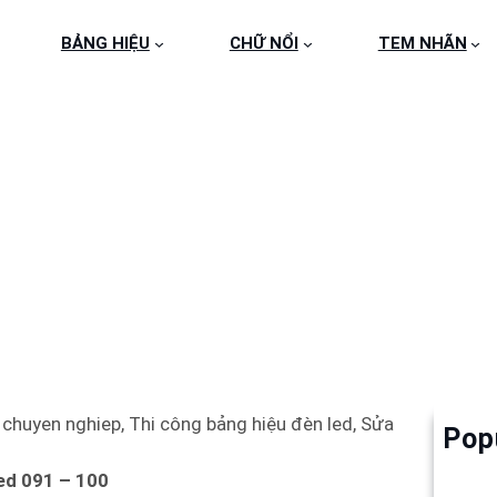
BẢNG HIỆU
CHỮ NỔI
TEM NHÃN
NG HIỆU LED 091 – 10
chuyen nghiep, Thi công bảng hiệu đèn led, Sửa
Pop
Làm 
6
ed 091 – 100