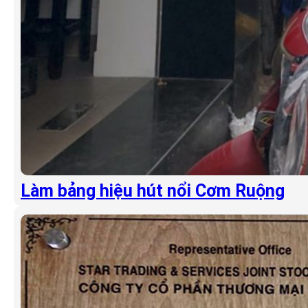
Làm bảng hiệu hút nổi Cơm Ruộng