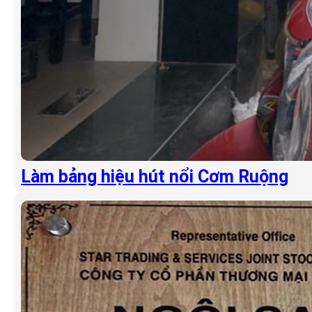
Làm bảng hiệu hút nổi Cơm Ruộng