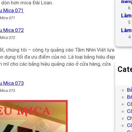
Bảng
 dòn hơn mica Đài Loan.
6
Làm 
 Mica 071
5
Làm 
4
 Mica 072
t, chúng tôi – công ty quảng cáo Tầm Nhìn Việt lựa
n dụng tối đa ưu điểm của nó. Là loại bảng hiệu đẹp
hẩm mĩ cho các bảng hiệu quảng cáo ở cửa hàng, cửa
Cat
B
Bả
Bả
 Mica 073
Bá
C
Cắ
Ch
C