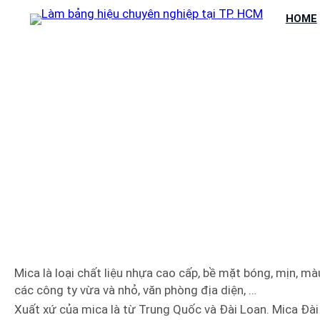
Chuyển
HOME
đến
phần
nội
dung
MẪU BẢN
Mica là loại chất liệu nhựa cao cấp, bề mặt bóng, mịn,
các công ty vừa và nhỏ, văn phòng địa diện, …
Xuất xứ của mica là từ Trung Quốc và Đài Loan. Mica Đài