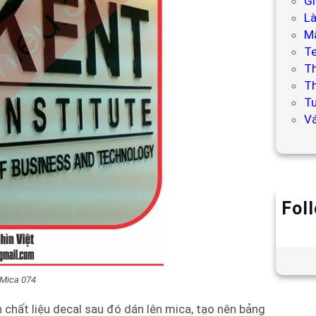
Gi
L
Mẫ
T
T
Th
Tư
V
Fol
 Mica 074
n chất liệu decal sau đó dán lên mica, tạo nên bảng