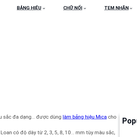
BẢNG HIỆU
CHỮ NỔI
TEM NHÃN
G HIỆU MICA 071 – 0
 màu sắc đa dạng… được dùng
làm bảng hiệu Mica
cho
Pop
Làm 
6
 Loan có độ dày từ 2, 3, 5, 8, 10… mm tùy màu sắc,