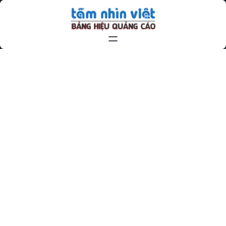
Chuyển
đến
phần
nội
dung
DKGHDKHGKHDKXCV