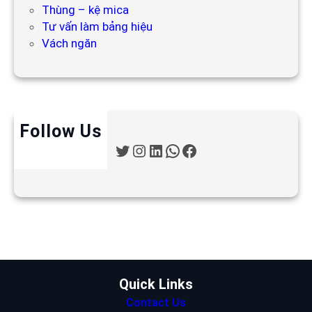
Thùng – kệ mica
Tư vấn làm bảng hiệu
Vách ngăn
Follow Us
T
I
L
W
F
w
n
i
h
a
i
s
n
a
c
t
t
k
t
e
t
a
e
s
b
e
g
d
A
o
r
r
I
p
o
a
n
p
k
m
Quick Links
Contact Us