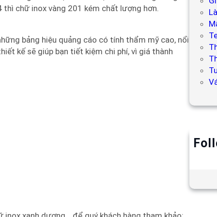
Gi
04 thì chữ inox vàng 201 kém chất lượng hơn.
L
Mẫ
T
những bảng hiệu quảng cáo có tính thẩm mỹ cao, nổi
T
iết kế sẽ giúp bạn tiết kiệm chi phí, vì giá thành
Th
Tư
V
Fol
hữ inox xanh dương… để quý khách hàng tham khảo: