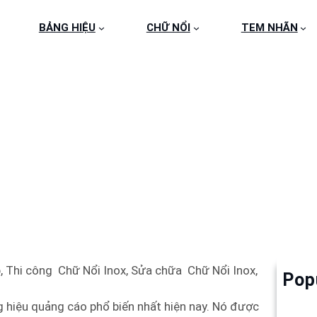
BẢNG HIỆU
CHỮ NỔI
TEM NHÃN
NỔI INOX 021 – 030
, Thi công Chữ Nổi Inox, Sửa chữa Chữ Nổi Inox,
Pop
Làm 
6
hiệu quảng cáo phổ biến nhất hiện nay. Nó được