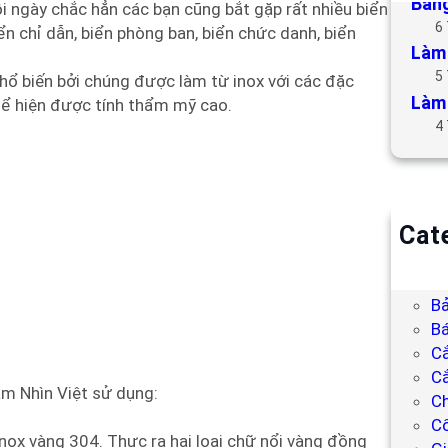
Bảng
i ngày chắc hẳn các bạn cũng bắt gặp rất nhiều biển
6
ển chỉ dẫn, biển phòng ban, biển chức danh, biển
Làm 
5
phổ biến bởi chúng được làm từ inox với các đặc
Làm 
hể hiện được tính thẩm mỹ cao.
4
Cat
B
Bả
Bả
Bá
C
Cắ
m Nhìn Việt sử dụng:
Ch
C
inox vàng 304. Thực ra hai loại chữ nổi vàng đồng