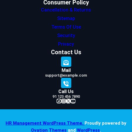
Consumer Policy
Cancellation & Returns
Sitemap
Terms Of Use
Security
Privacy
Contact Us
Mail
support@example.com
Call Us
91 123 456 7890
Facebook
Instagram
X
YouTube
HR Management WordPress Theme.
Proudly powered by
Ovation Themes
and
WordPress
.