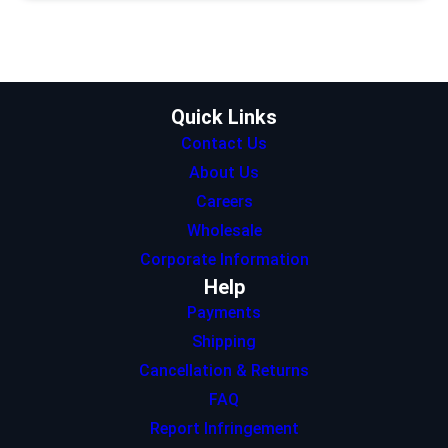
t
a
e
s
b
e
g
d
A
o
r
r
I
p
o
a
n
p
k
m
Quick Links
Contact Us
About Us
Careers
Wholesale
Corporate Information
Help
Payments
Shipping
Cancellation & Returns
FAQ
Report Infringement