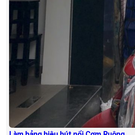
Làm bảng hiệu hút nổi Cơm Ruộng