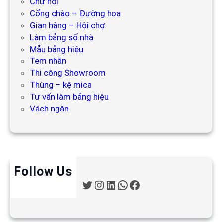
Chữ nổi
Cổng chào – Đường hoa
Gian hàng – Hội chợ
Làm bảng số nhà
Mẫu bảng hiệu
Tem nhãn
Thi công Showroom
Thùng – kệ mica
Tư vấn làm bảng hiệu
Vách ngăn
Follow Us
T
I
L
W
F
w
n
i
h
a
i
s
n
a
c
t
t
k
t
e