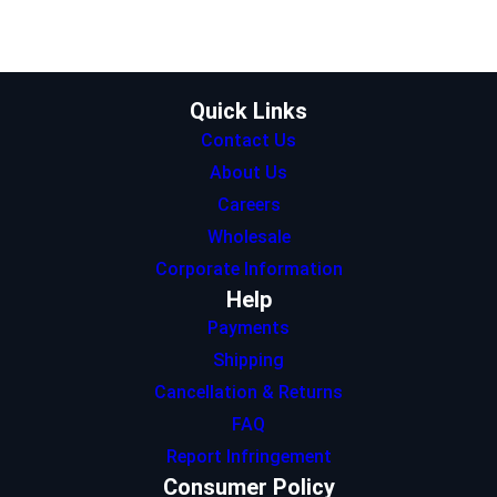
e
g
d
A
o
r
r
I
p
o
a
n
p
k
m
Quick Links
Contact Us
About Us
Careers
Wholesale
Corporate Information
Help
Payments
Shipping
Cancellation & Returns
FAQ
Report Infringement
Consumer Policy