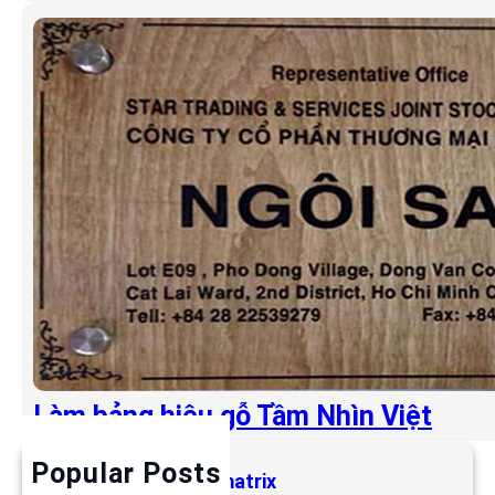
Làm bảng hiệu gỗ Tầm Nhìn Việt
Popular Posts
Làm bảng hiệu LED matrix