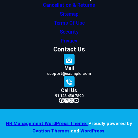
Cancellation & Returns
Sitemap
Terms Of Use
Security
Privacy
Contact Us
Mail
support@example.com
Call Us
91 123 456 7890
Facebook
Instagram
X
YouTube
HR Management WordPress Theme.
Proudly powered by
Ovation Themes
and
WordPress
.