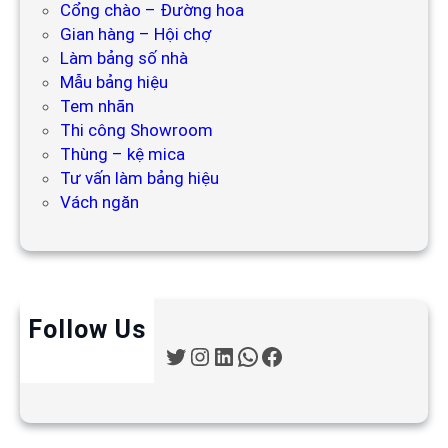
Cổng chào – Đường hoa
Gian hàng – Hội chợ
Làm bảng số nhà
Mẫu bảng hiệu
Tem nhãn
Thi công Showroom
Thùng – kệ mica
Tư vấn làm bảng hiệu
Vách ngăn
Follow Us
T
I
L
W
F
w
n
i
h
a
i
s
n
a
c
t
t
k
t
e
t
a
e
s
b