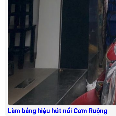
Làm bảng hiệu hút nổi Cơm Ruộng