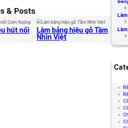
Bảng
6
es & Posts
Làm 
5
u hút nổi
Làm bảng hiệu gỗ Tầm
Làm 
Nhìn Việt
4
Cat
B
Bả
Bả
Bá
C
Cắ
Ch
C