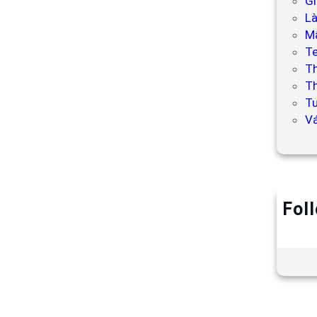
Gi
L
Mẫ
T
T
Th
Tư
V
Fol