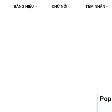
BẢNG HIỆU
CHỮ NỔI
TEM NHÃN
F5FA2346355446B837
0
Pop
Làm 
6