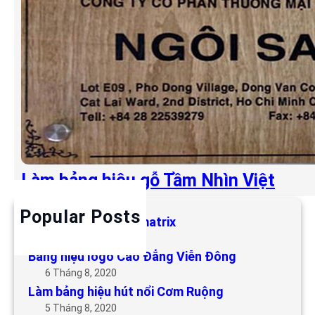
Làm bảng hiệu gỗ Tầm Nhìn Việt
Popular Posts
Làm bảng hiệu LED matrix
6 Tháng 5, 2019
Bảng hiệu logo Cao Đẳng Viễn Đông
6 Tháng 8, 2020
Làm bảng hiệu hút nổi Cơm Ruộng
5 Tháng 8, 2020