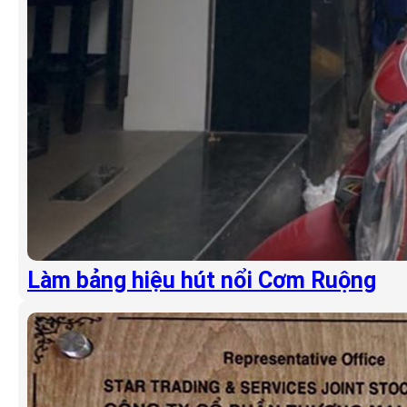
Làm bảng hiệu hút nổi Cơm Ruộng