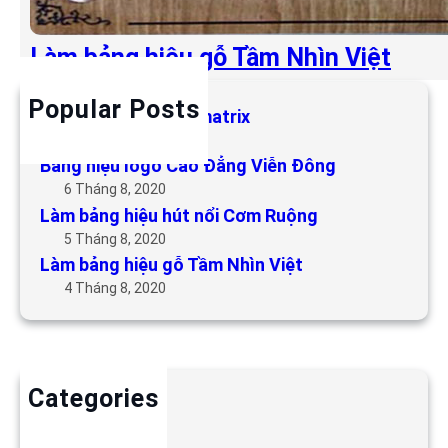
Làm bảng hiệu gỗ Tầm Nhìn Việt
Popular Posts
Làm bảng hiệu LED matrix
6 Tháng 5, 2019
Bảng hiệu logo Cao Đẳng Viễn Đông
6 Tháng 8, 2020
Làm bảng hiệu hút nổi Cơm Ruộng
5 Tháng 8, 2020
Làm bảng hiệu gỗ Tầm Nhìn Việt
4 Tháng 8, 2020
Categories
Backdrop
Bảng hiệu