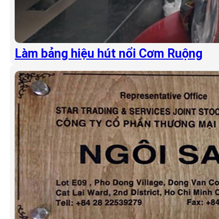
Làm bảng hiệu hút nổi Cơm Ruộng