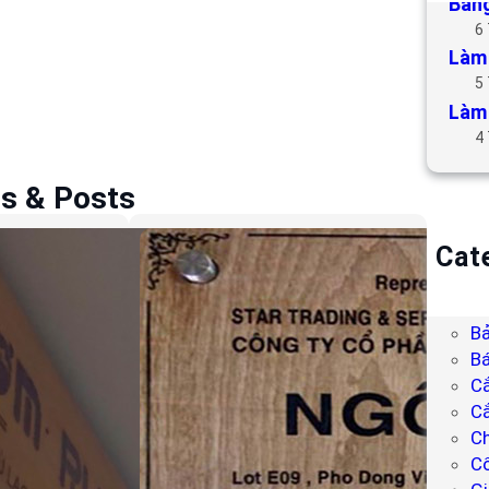
Bảng
6
Làm 
5
Làm 
4
es & Posts
Cat
B
Bả
Bả
Bá
C
Cắ
Ch
C