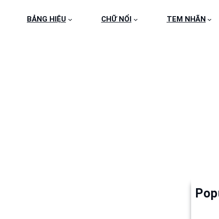
BẢNG HIỆU
CHỮ NỔI
TEM NHÃN
CÔNG TEM NHÃN INOX
Pop
Làm 
6