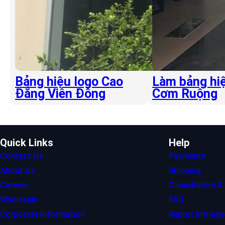
Bảng hiệu logo Cao
Làm bảng hiệ
Đẳng Viễn Đông
Cơm Ruộng
Quick Links
Help
Contact Us
Payments
About Us
Shipping
Careers
Cancellation &
Wholesale
FAQ
Corporate Information
Report Infring