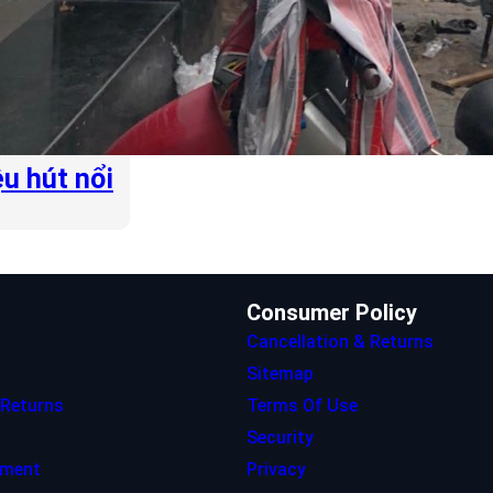
u hút nổi
Consumer Policy
Cancellation & Returns
Sitemap
 Returns
Terms Of Use
Security
ement
Privacy