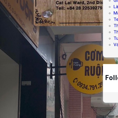
Gi
L
Mẫ
T
T
Làm bảng hiệu gỗ Tầm
Th
Nhìn Việt
Tư
V
Fol