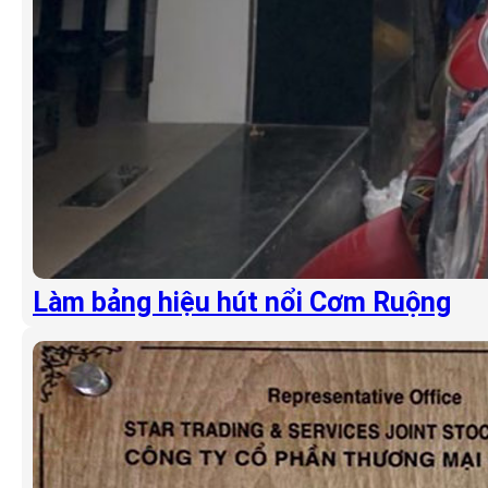
Làm bảng hiệu hút nổi Cơm Ruộng