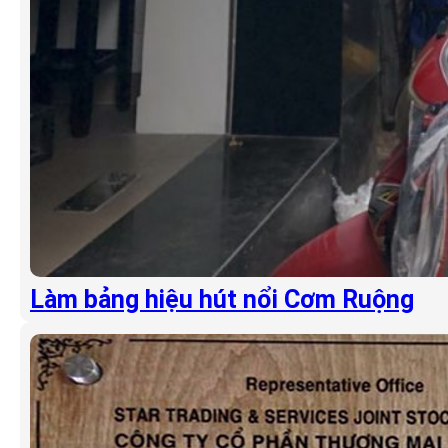
Làm bảng hiệu hút nổi Cơm Ruộng