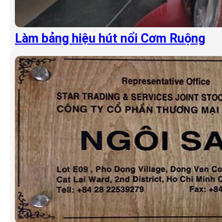
Làm bảng hiệu hút nổi Cơm Ruộng