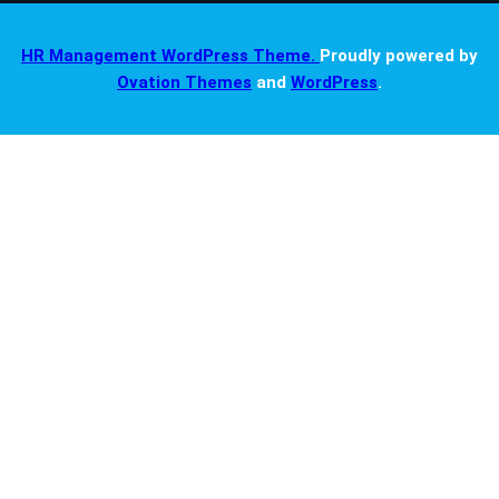
HR Management WordPress Theme.
Proudly powered by
Ovation Themes
and
WordPress
.