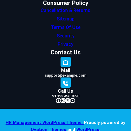
Consumer Policy
Cancellation & Returns
Sitemap
Terms Of Use
Security
Privacy
Contact Us
Mail
support@example.com
Call Us
91 123 456 7890
Facebook
Instagram
X
YouTube
HR Management WordPress Theme.
Proudly powered by
Ovation Themes
and
WordPress
.