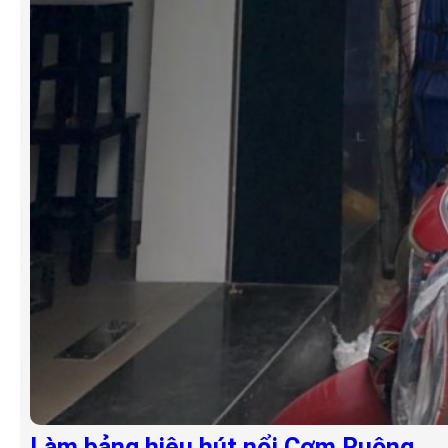
Làm bảng hiệu hút nổi Cơm Ruộng