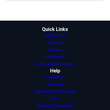
t
a
e
s
b
e
g
d
A
o
r
r
I
p
o
a
n
p
k
m
Quick Links
Contact Us
About Us
Careers
Wholesale
Corporate Information
Help
Payments
Shipping
Cancellation & Returns
FAQ
Report Infringement