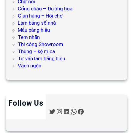
Chữ nổi
Cổng chào – Đường hoa
Gian hàng – Hội chợ
Làm bảng số nhà
Mẫu bảng hiệu
Tem nhãn
Thi công Showroom
Thùng – kệ mica
Tư vấn làm bảng hiệu
Vách ngăn
Follow Us
T
I
L
W
F
w
n
i
h
a
i
s
n
a
c
t
t
k
t
e