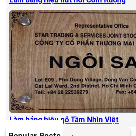
Làm bảng hiệu gỗ Tầm Nhìn Việt
Popular Posts