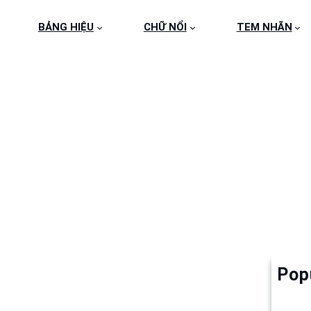
BẢNG HIỆU
CHỮ NỔI
TEM NHÃN
14
Pop
Làm 
6