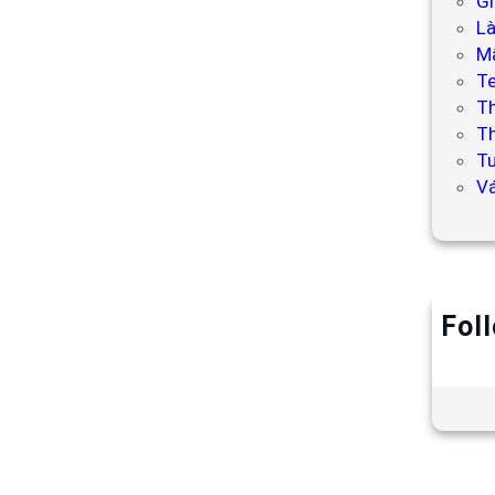
Gi
L
Mẫ
T
T
Th
Tư
V
Fol