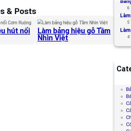
Bảng
6
es & Posts
Làm 
5
u hút nổi
Làm bảng hiệu gỗ Tầm
Làm 
Nhìn Việt
4
Cat
B
Bả
Bả
Bá
C
Cắ
Ch
C