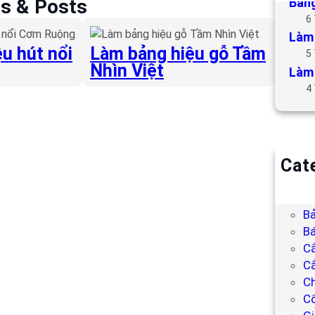
Bảng
es & Posts
6
Làm 
u hút nổi
Làm bảng hiệu gỗ Tầm
5
Nhìn Việt
Làm 
4
Cat
B
Bả
Bả
Bá
C
Cắ
Ch
C