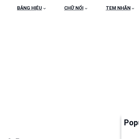
BẢNG HIỆU
CHỮ NỔI
TEM NHÃN
 MICA KHÁCH SẠN
Pop
Làm 
6