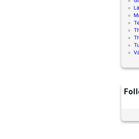
Gi
L
Mẫ
T
T
Th
Tư
V
Fol