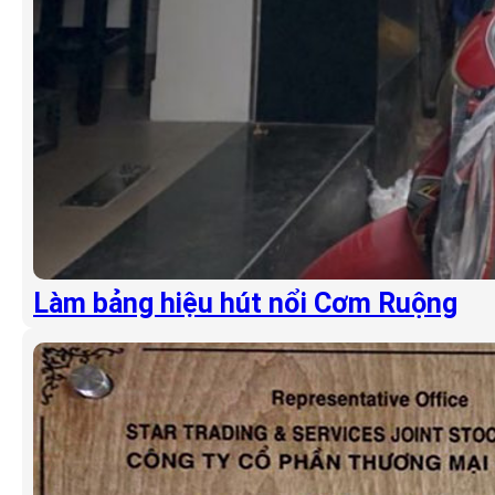
Làm bảng hiệu hút nổi Cơm Ruộng