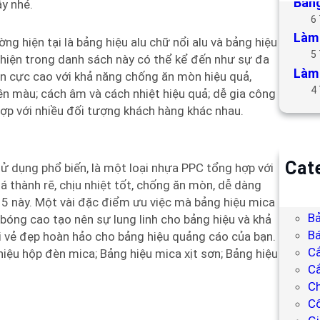
Bảng
ây nhé.
6
Làm 
ng hiện tại là bảng hiệu alu chữ nổi alu và bảng hiệu
5
 hiện trong danh sách này có thể kể đến như sự đa
Làm 
n cực cao với khả năng chống ăn mòn hiệu quả,
4
ền màu; cách âm và cách nhiệt hiệu quả; dễ gia công
hợp với nhiều đối tượng khách hàng khác nhau.
Cat
sử dụng phổ biến, là một loại nhựa PPC tổng hợp với
B
á thành rẽ, chịu nhiệt tốt, chống ăn mòn, dễ dàng
Bả
p 5 này. Một vài đặc điểm ưu việc mà bảng hiệu mica
Bả
bóng cao tạo nên sự lung linh cho bảng hiệu và khả
Bá
ại vẻ đẹp hoàn hảo cho bảng hiệu quảng cáo của bạn.
C
iệu hộp đèn mica; Bảng hiệu mica xịt sơn; Bảng hiệu
Cắ
Ch
C