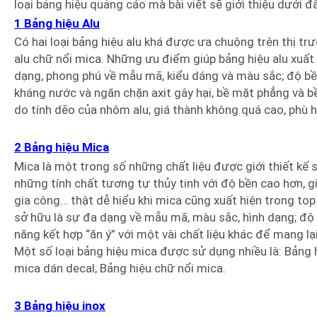
loại bảng hiệu quảng cáo mà bài viết sẽ giới thiệu dưới đ
1 Bảng hiệu Alu
Có hai loại bảng hiệu alu khá được ưa chuộng trên thị trườ
alu chữ nổi mica. Những ưu điểm giúp bảng hiệu alu xuất
dạng, phong phú về mẫu mã, kiểu dáng và màu sắc; độ bề
kháng nước và ngăn chặn axit gây hại, bề mặt phẳng và b
do tính dẽo của nhôm alu; giá thành không quá cao, phù 
2 Bảng hiệu Mica
Mica là một trong số những chất liệu được giới thiết kế 
những tính chất tương tự thủy tinh với độ bền cao hơn, gi
gia công… thật dễ hiểu khi mica cũng xuất hiện trong to
sở hữu là sự đa dạng về mẫu mã, màu sắc, hình dạng; độ 
năng kết hợp “ăn ý” với một vài chất liệu khác để mang l
Một số loại bảng hiệu mica được sử dụng nhiều là: Bảng h
mica dán decal; Bảng hiệu chữ nổi mica.
3 Bảng hiệu inox