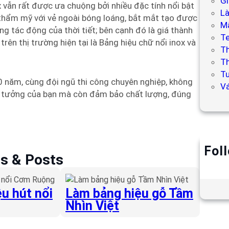
Gi
x vẫn rất được ưa chuộng bởi nhiều đặc tính nổi bật
L
thẩm mỹ với vẻ ngoài bóng loáng, bắt mắt tạo được
Mẫ
g tác động của thời tiết; bên cạnh đó là giá thành
T
trên thị trường hiện tại là Bảng hiệu chữ nổi inox và
T
Th
Tư
0 năm, cùng đội ngũ thi công chuyên nghiệp, không
V
t ý tưởng của bạn mà còn đảm bảo chất lượng, đúng
Fol
es & Posts
u hút nổi
Làm bảng hiệu gỗ Tầm
Nhìn Việt