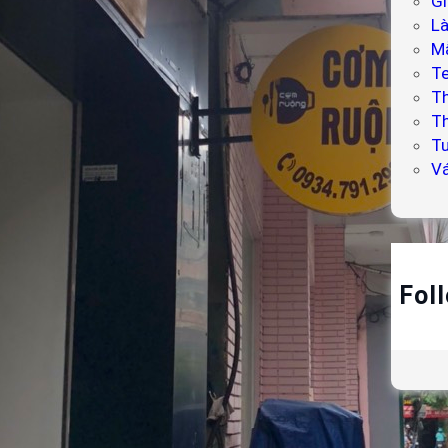
Gi
L
Mẫ
T
T
Th
Tư
V
Fol