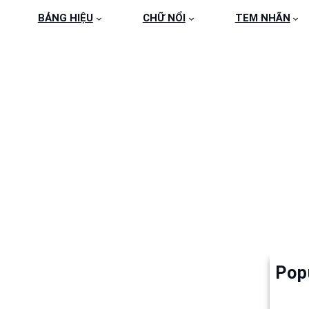
BẢNG HIỆU
CHỮ NỔI
TEM NHÃN
9F0572F7A4286B5BF7
9
Pop
Làm 
6