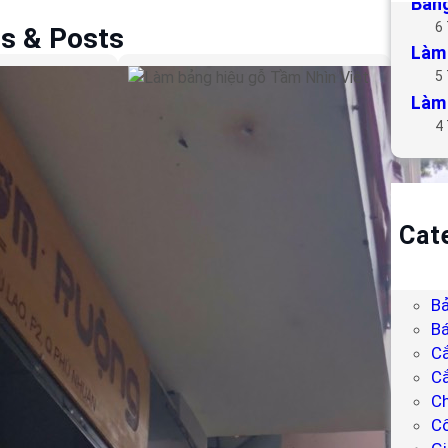
Bảng
6
es & Posts
Làm 
5
Làm bảng hiệu gỗ Tầm
Làm 
Nhìn Việt
4
Cat
B
Bả
Bả
Bá
C
Cắ
Ch
C