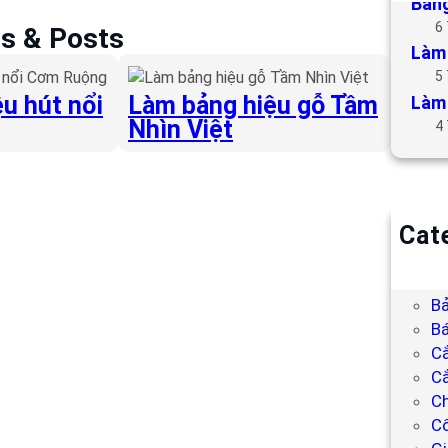
Bảng
6
es & Posts
Làm 
5
u hút nổi
Làm bảng hiệu gỗ Tầm
Làm 
Nhìn Việt
4
Cat
B
Bả
Bả
Bá
C
Cắ
Ch
C