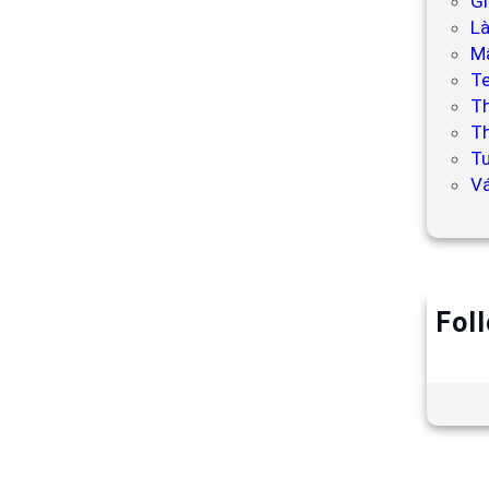
Gi
L
Mẫ
T
T
Th
Tư
V
Fol