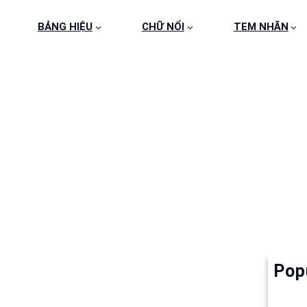
BẢNG HIỆU
CHỮ NỔI
TEM NHÃN
FE02CCBB72B41465FF
36
Pop
Làm 
6