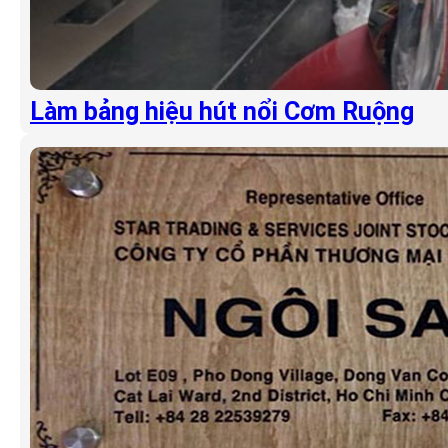
Làm bảng hiệu hút nổi Cơm Ruộng