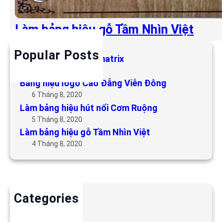
Làm bảng hiệu gỗ Tầm Nhìn Việt
Popular Posts
Làm bảng hiệu LED matrix
6 Tháng 5, 2019
Bảng hiệu logo Cao Đẳng Viễn Đông
6 Tháng 8, 2020
Làm bảng hiệu hút nổi Cơm Ruộng
5 Tháng 8, 2020
Làm bảng hiệu gỗ Tầm Nhìn Việt
4 Tháng 8, 2020
Categories
Backdrop
Bảng hiệu