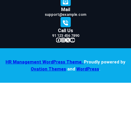
Mail
support@example.com
Call Us
91 123 456 7890
Facebook
Instagram
X
YouTube
HR Management WordPress Theme.
Proudly powered by
Ovation Themes
and
WordPress
.