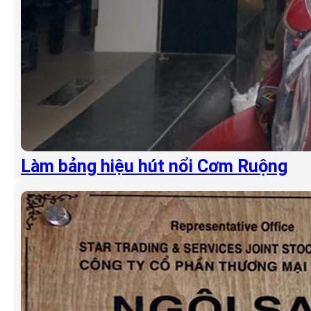
Làm bảng hiệu hút nổi Cơm Ruộng