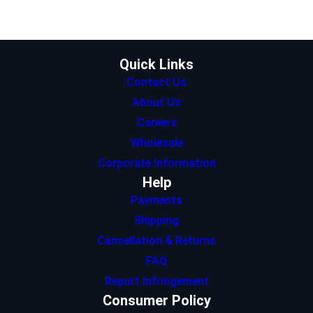
e
g
d
A
o
r
r
I
p
o
a
n
p
k
m
Quick Links
Contact Us
About Us
Careers
Wholesale
Corporate Information
Help
Payments
Shipping
Cancellation & Returns
FAQ
Report Infringement
Consumer Policy