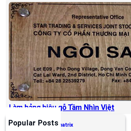
Làm bảng hiệu gỗ Tầm Nhìn Việt
Popular Posts
Làm bảng hiệu LED matrix