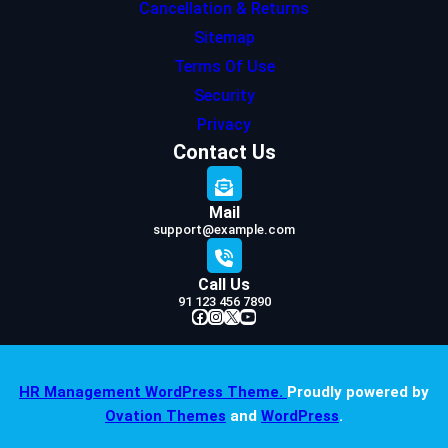
Cancellation & Returns
Sitemap
Terms Of Use
Security
Privacy
Contact Us
Mail
support@example.com
Call Us
91 123 456 7890
Facebook
Instagram
X
YouTube
HR Management WordPress Theme.
Proudly powered by
Ovation Themes
and
WordPress
.