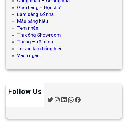
Cổng chào – Đường hoa
Gian hàng – Hội chợ
Làm bảng số nhà
Mẫu bảng hiệu
Tem nhãn
Thi công Showroom
Thùng – kệ mica
Tư vấn làm bảng hiệu
Vách ngăn
Follow Us
T
I
L
W
F
w
n
i
h
a
i
s
n
a
c
t
t
k
t
e
t
a
e
s
b